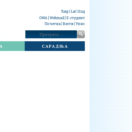
Ћир
Lat
Eng
OWA
Webmail
Е-студент
Почетна
Вести
Упис
Претрага:
А
САРАДЊА