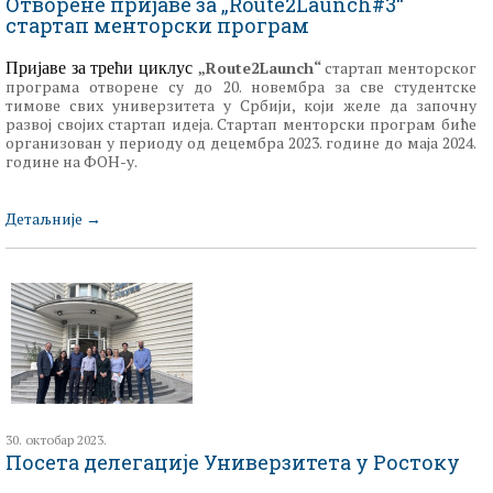
Отворене пријаве за „Route2Launch#3“
стартап менторски програм
„Route2Launch“
стартап менторског
Пријаве за трећи циклус
програма отворене су до 20. новембра за све студентске
тимове свих универзитета у Србији, који желе да започну
развој својих стартап идеја. Стартап менторски програм биће
организован у периоду од децембра 2023. године до маја 2024.
године на ФОН-у.
Детаљније
→
30. октобар 2023.
Посета делегације Универзитета у Ростоку