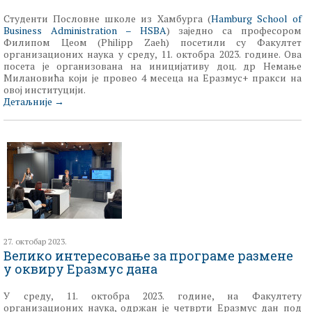
Студенти Пословне школе из Хамбурга
(
Hamburg School of
Business Administration – HSBA
)
заједно са професором
Филипом
Цеом
(
Philipp
Zaeh
)
п
осетили су Факултет
организационих наука у среду, 11. октобра 2023. године. Ова
посета је организована на иницијативу
доц
. др Немање
Милановића који је провео 4 месеца на
Еразмус
+ пракси на
овој институцији.
Детаљније
→
27. октобар 2023.
Велико интересовање за програме размене
у оквиру Еразмус дана
У среду, 11. октобра 2023. године, на Факултету
организационих н
аук
а, одр
жан је четврти
Еразмус
дан
под