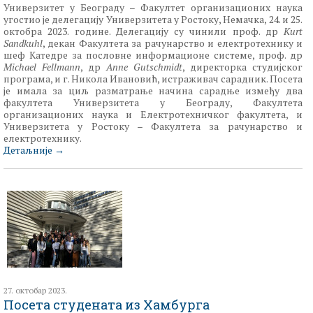
Универзитет у Београду – Факултет организационих наука
угостио је делегацију Универзитета у Ростоку, Немачка, 24. и 25.
октобра 2023. године. Делегацију су чинили проф. др
Kurt
Sandkuhl
, декан Факултета за рачунарство и електротехнику и
шеф Катедре за пословне информационе системе, проф. др
Michael Fellmann
, др
Anne Gutschmidt
, директорка студијског
програма, и г. Никола Ивановић, истраживач сарадник. Посета
је имала за циљ разматрање начина сарадње између два
факултета Универзитета у Београду, Факултета
организационих наука и Електротехничког факултета, и
Универзитета у Ростоку – Факултета за рачунарство и
електротехнику.
Детаљније
→
27. октобар 2023.
Посета студената из Хамбурга