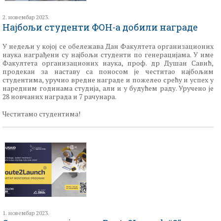
2. новембар 2023.
Најбољи студенти ФОН-а добили награде
У недељи у којој се обележава Дан Факултета организационих
наука награђени су најбољи студенти по генерацијама. У име
Факултета организационих наука, проф. др Душан Савић,
продекан за наставу са поносом је честитао најбољим
студентима, уручио вредне награде и пожелео срећу и успех у
наредним годинама студија, али и у будућем раду. Уручено је
28 новчаних награда и 7 рачунара.
Честитамо студентима!
1. новембар 2023.