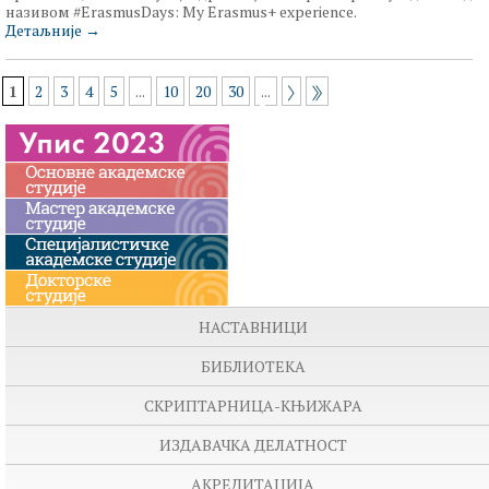
називом
#
ErasmusDays
:
My
Erasmus
+
experience
.
Детаљније
→
1
2
3
4
5
...
10
20
30
...
НАСТАВНИЦИ
БИБЛИОТЕКА
СКРИПТАРНИЦА-КЊИЖАРА
ИЗДАВАЧКА ДЕЛАТНОСТ
АКРЕДИТАЦИЈА