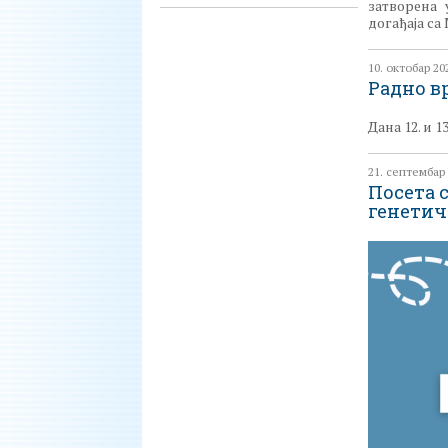
затворена 
догађаја с
10. октобар 20
Радно в
Дана 12. и 
21. септембар 
Посета 
генетич