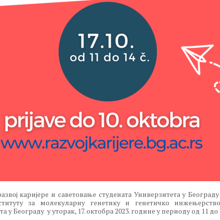
развој каријере и саветовање студената Универзитета у Београду
ституту за молекуларну генетику и генетичко инжењерст
а у Београду у уторак, 17. октобра 2023. године у периоду од 11 до 