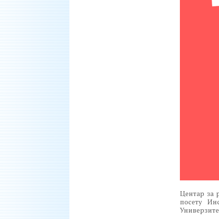
Центар за 
посету Ин
Универзитет