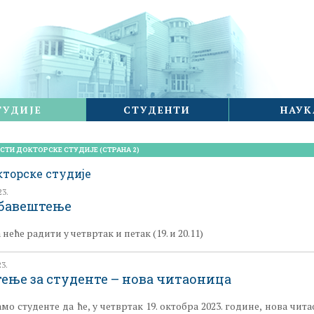
ТУДИЈЕ
СТУДЕНТИ
НАУК
ЕСТИ ДОКТОРСКЕ СТУДИЈЕ
(СТРАНА 2)
кторске студије
23.
бавештење
неће радити у четвртак и петак (19. и 20.11)
23.
ење за студенте – нова читаоница
о студенте да ће, у четвртак 19. октобра 2023. године, нова чит