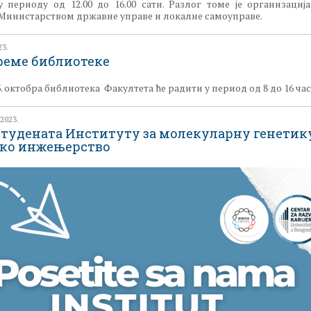
у периоду од 12.00 до 16.00 сати. Разлог томе је организациј
а Министарством државне управе и локалне самоуправе.
23.
реме библиотеке
13. октобра библиотека Факултета ће радити у период од 8 до 16 час
2023.
студената Институту за молекуларну генетик
ко инжењерство