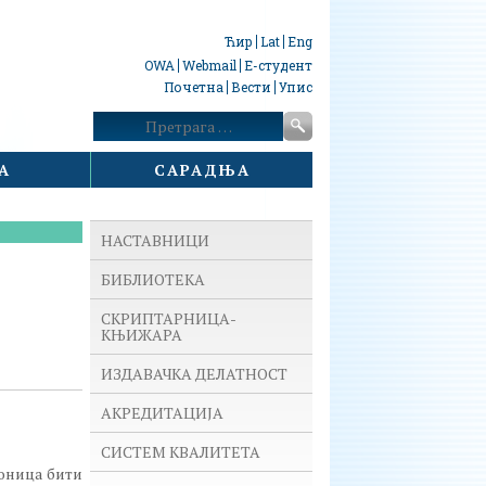
Ћир
Lat
Eng
OWA
Webmail
Е-студент
Почетна
Вести
Упис
Претрага:
А
САРАДЊА
НАСТАВНИЦИ
БИБЛИОТЕКА
СКРИПТАРНИЦА-
КЊИЖАРА
ИЗДАВАЧКА ДЕЛАТНОСТ
АКРЕДИТАЦИЈА
СИСТЕМ КВАЛИТЕТА
аоница бити