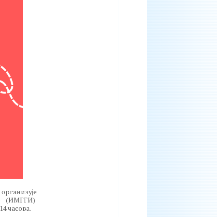
 организује
во (ИМГГИ)
14 часова.