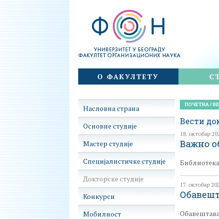
Факултет организационих наука
Skip
О ФАКУЛТЕТУ
С
to
content
ПОЧЕТНА
/
В
Насловна страна
Вести до
Основне студије
18. октобар 20
Важно о
Мастер студије
Специјалистичке студије
Библиотека 
Докторске студије
17. октобар 20
Обавешт
Конкурси
Обавештавам
Мобилност