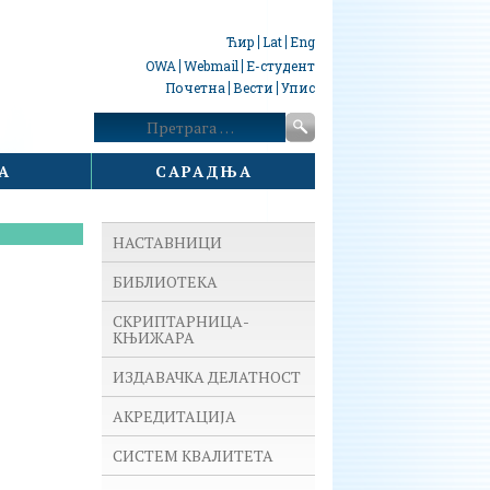
Ћир
Lat
Eng
OWA
Webmail
Е-студент
Почетна
Вести
Упис
Претрага:
А
САРАДЊА
НАСТАВНИЦИ
БИБЛИОТЕКА
СКРИПТАРНИЦА-
КЊИЖАРА
ИЗДАВАЧКА ДЕЛАТНОСТ
АКРЕДИТАЦИЈА
СИСТЕМ КВАЛИТЕТА