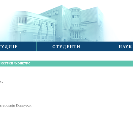
ТУДИЈЕ
СТУДЕНТИ
НАУК
ОНКУРСИ
/
КОНКУРС
с
23.
атегорији
Конкурси
.