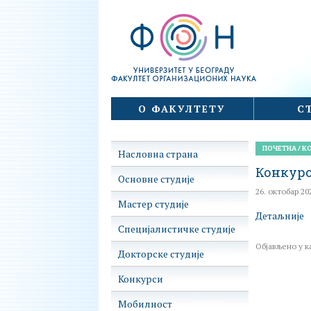
Факултет организационих наука
Skip
О ФАКУЛТЕТУ
С
to
content
ПОЧЕТНА
/
К
Насловна страна
Конкур
Основне студије
26. октобар 20
Мастер студије
Детаљније
Специјалистичке студије
Објављено у к
Докторске студије
Конкурси
Мобилност